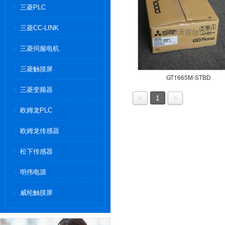
三菱PLC
三菱CC-LINK
三菱伺服电机
三菱触摸屏
GT1665M-STBD
三菱变频器
<
1
>
欧姆龙PLC
欧姆龙传感器
松下传感器
明伟电源
威纶触摸屏