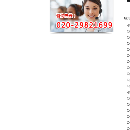
Q0
-
Q
Q
Q
Q
Q
Q
Q
Q
Q
Q
-
Q
Q
Q
Q
Q
Q