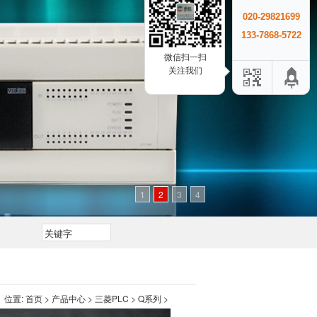
020-29821699
133-7868-5722
微信扫一扫
关注我们
1
2
3
4
位置:
首页
>
产品中心
>
三菱PLC
>
Q系列
>