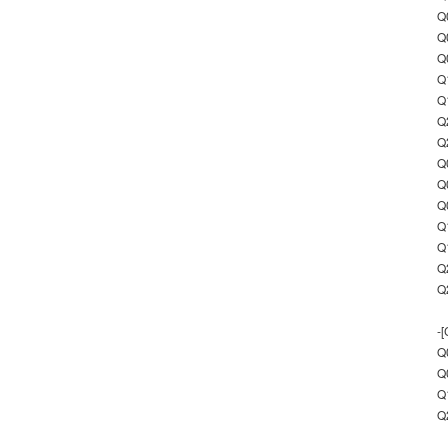
Q
Q
Q
Q
Q
Q
Q
Q
Q
Q
Q
Q
Q
Q
-
Q
Q
Q
Q