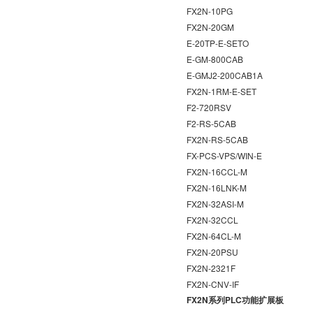
FX2N-10PG
FX2N-20GM
E-20TP-E-SETO
E-GM-800CAB
E-GMJ2-200CAB1A
FX2N-1RM-E-SET
F2-720RSV
F2-RS-5CAB
FX2N-RS-5CAB
FX-PCS-VPS/WIN-E
FX2N-16CCL-M
FX2N-16LNK-M
FX2N-32ASI-M
FX2N-32CCL
FX2N-64CL-M
FX2N-20PSU
FX2N-2321F
FX2N-CNV-IF
FX2N系列PLC功能扩展板