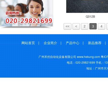
Q312B
<<
<
2
3
4
网站首页
|
企业简介
|
产品中心
|
新品推荐
广州禾控自动化设备有限公司 www.hekung.com
粤IC
电话：020-29821699 手机：13
地址：广州市天河